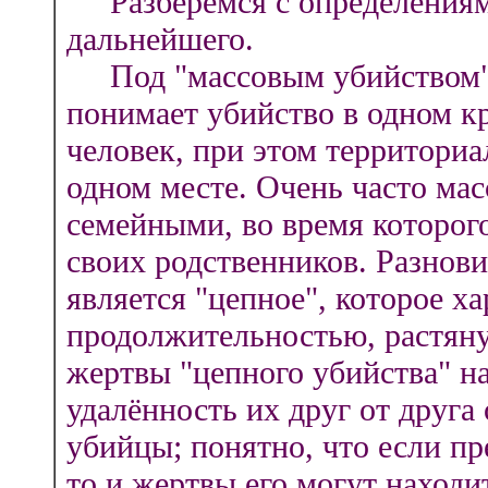
Разберёмся с определениями
дальнейшего.
Под "массовым убийством" 
понимает убийство в одном к
человек, при этом территори
одном месте. Очень часто ма
семейными, во время которого
своих родственников. Разнов
является "цепное", которое х
продолжительностью, растяну
жертвы "цепного убийства" на
удалённость их друг от друг
убийцы; понятно, что если пр
то и жертвы его могут находи