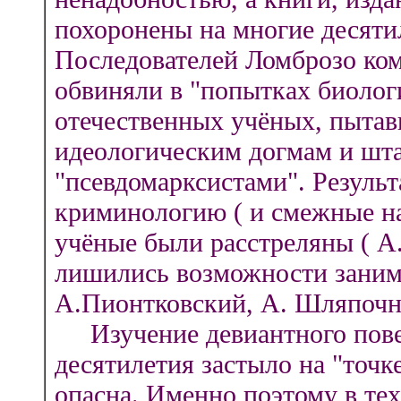
похоронены на многие десятил
Последователей Ломброзо ко
обвиняли в "попытках биолог
отечественных учёных, пыта
идеологическим догмам и шт
"псевдомарксистами". Результ
криминологию ( и смежные нау
учёные были расстреляны ( А.
лишились возможности заним
А.Пионтковский, А. Шляпочни
Изучение девиантного повед
десятилетия застыло на "точке
опасна. Именно поэтому в тех