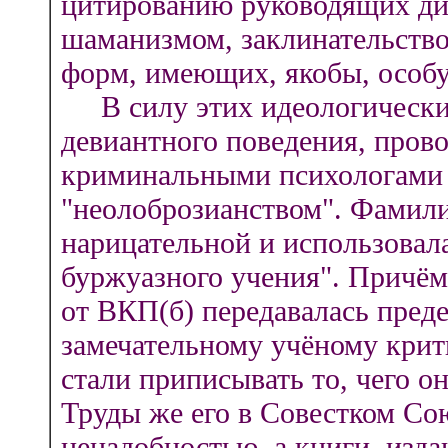
цитированию руководящих ди
шаманизмом, заклинательство
форм, имеющих, якобы, особ
В силу этих идеологических
девиантного поведения, пров
криминальными психологами 
"неолоброзианством". Фамили
нарицательной и использовал
буржуазного учения". Причём
от ВКП(б) передавалась преде
замечательному учёному крит
стали приписывать то, чего о
Труды же его в Совестком Сою
ненадобностью, а книги, изда