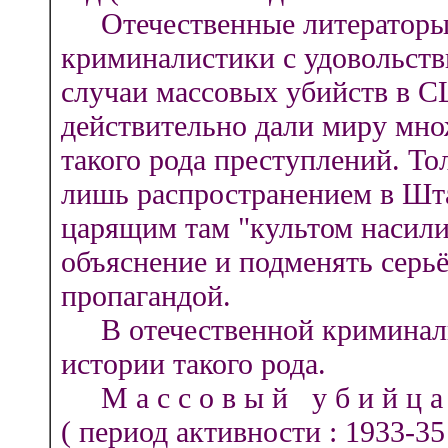
Отечественные литераторы,
криминалистики с удовольст
случаи массовых убийств в СШ
действительно дали миру мно
такого рода преступлений. То
лишь распространением в Шта
царящим там "культом насилия
объяснение и подменять серь
пропагандой.
В отечественной криминаль
истории такого рода.
М а с с о в ы й у б и й ц а
( период активности : 1933-35